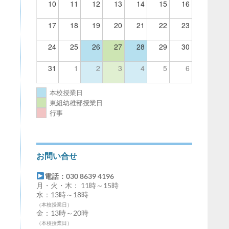
10
11
12
13
14
15
16
17
18
19
20
21
22
23
24
25
26
27
28
29
30
31
1
2
3
4
5
6
本校授業日
東組幼稚部授業日
行事
お問い合せ
電話：030 8639 4196
月・火・木： 11時～15時
水：13時～18時
（本校授業日）
金：13時～20時
（本校授業日）