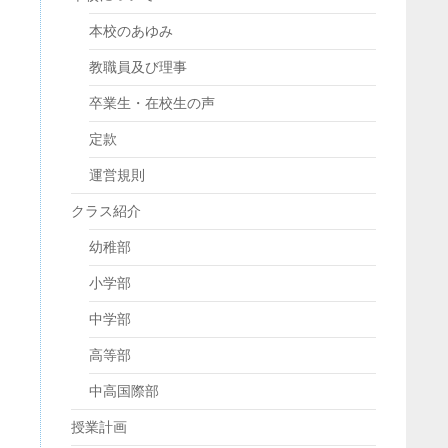
上
下
本校のあゆみ
矢
印
教職員及び理事
キ
ー
卒業生・在校生の声
を
使
定款
っ
て
運営規則
く
だ
クラス紹介
さ
い。
幼稚部
小学部
中学部
高等部
中高国際部
授業計画