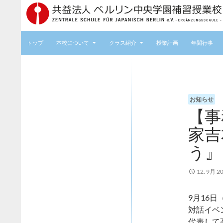
コンテンツへスキップ
トップ
本校について
クラス紹介
授業計画
年間行事
トップ
本校について
お知らせ
クラス紹介
【事
授業計画
家吉
年間行事
う』
入学案内
12. 9月 2
ご寄付
9月16日
学園だより
対話イベ
アクセス
代表して