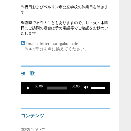
※祝日およびベルリン市公立学校の休業日を除きま
す
※臨時で不在のこともありますので、月・火・木曜
日にご訪問の場合は予め電話等でご確認をお勧めい
たします
Email：info●chuo-gakuen.de
※●の部分を＠に換えてください。
校 歌
音
ボ
00:00
00:00
声
リ
プ
ュ
レ
ー
ー
ム
ヤ
調
コンテンツ
ー
節
に
は
本校について