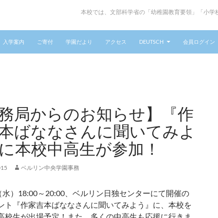
本校では、文部科学省の「幼稚園教育要領」「小学
入学案内
ご寄付
学園だより
アクセス
DEUTSCH
会員ログイン
務局からのお知らせ】『作
本ばななさんに聞いてみよ
に本校中高生が参加！
015
ベルリン中央学園事務
（水）18:00～20:00、ベルリン日独センターにて開催の
ント『作家吉本ばななさんに聞いてみよう』に、本校を
高校生が出場予定！また、多くの中高生も応援に行きま