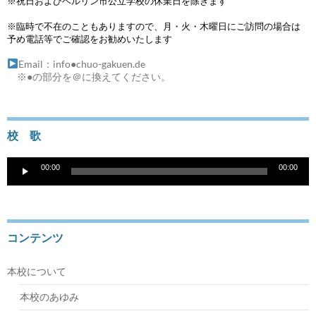
※祝日およびベルリン市公立学校の休業日を除きます
※臨時で不在のこともありますので、月・火・木曜日にご訪問の場合は
予め電話等でご確認をお勧めいたします
Email：info●chuo-gakuen.de
※●の部分を＠に換えてください。
校 歌
音
00:00
00:00
声
プ
レ
ー
ヤ
コンテンツ
ー
本校について
本校のあゆみ