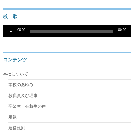
校 歌
音
00:00
00:00
声
プ
レ
ー
ヤ
コンテンツ
ー
本校について
本校のあゆみ
教職員及び理事
卒業生・在校生の声
定款
運営規則