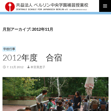
コ
メインメ
ン
ニュー
テ
ン
月別アーカイブ: 2012年11月
ツ
へ
ス
キ
学校行事
ッ
2012年度 合宿
プ
7. 11月 2012
本宮美恵子