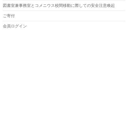
図書室兼事務室とコメニウス校間移動に際しての安全注意喚起
ご寄付
会員ログイン
トップ
本校について
本校のあゆみ
教職員及び理事
定款
運営規則
卒業生・在校生の声