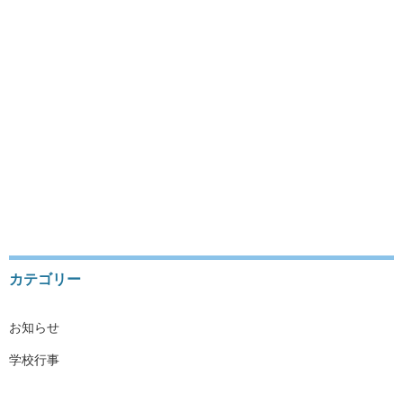
DEUTSCH
JAHRGANGSSTUFEN
SATZUNG
DATENSCHUTZERKLÄRUNG
IMPRESSUM
会員ログイン
カテゴリー
お知らせ
学校行事