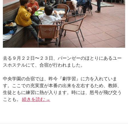
去る９月２２日〜２３日、バーンゼーのほとりにあるユー
スホステルにて、合宿が行われました。
中央学園の合宿では、昨今『劇学習』に力を入れていま
す。ここでの充実度が本番の出来を左右するため、教師、
生徒ともに練習に熱が入ります。時には、怒号が飛び交う
2012年度 合宿
ことも。
続きを読む
→