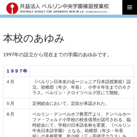
コ
メインメ
ン
ニュー
テ
ン
本校のあゆみ
ツ
へ
ス
1997年の設立から現在までの学園のあゆみです。
キ
ッ
プ
１９９７年
４月
《ベルリン日本友の会ージュニア日本語授業校》設
立。幼稚部（年少、年長）、小学６年生までの６ク
ラス。ベルリン・クロイツベルグ区にて開校。
５月
定例総会において、定款が承認された。
８月
ベルリン・テンペルホフ教育庁より、テンペルホー
ファ・フェルド小学校の校舎借用が認可される。臨
時総会にて、学校の日本語名称を変更。《ベルリン
中央日本語学園》 となる。幼稚部（年少・年長
組）の名称変更。年少組（三・四歳児クラス）を