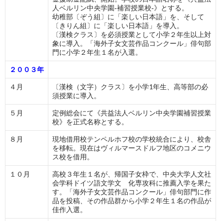
人ベルリン中央学園‐補習授業校‐》とする。
幼稚部〔ぞう組〕に「楽しい日本語」を、そして
〔きりん組〕に「楽しい日本語」を導入。
〔漢検クラス〕を必須授業として小学２年生以上対
象に導入。「海外子女文芸作品コンクール」俳句部
門に小学２年生１名が入選。
２００３年
４月
〔漢検（文字）クラス〕を小学1年生、高等部の必
須授業に導入。
５月
定例総会にて《共益法人ベルリン中央学園補習授業
校》を正式名称とする。
８月
現地借用校テンペルホフ校の学校統合により、校舎
を移転。現在はヴィルマースドルフ地区のコメニウ
ス校を借用。
１０月
高校３年生１名が、帰国子女枠で、中央大学人文社
会学科ドイツ語文学文 化専攻科に推薦入学を果た
す。「海外子女文芸作品コンクール」俳句部門に作
品を投稿、その作品群から小学２年生１名の作品が
佳作入選。