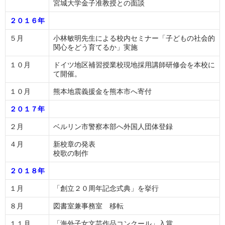
宮城大学金子准教授との面談
２０１６年
５月
小林敏明先生による校内セミナー「子どもの社会的
関心をどう育てるか」実施
１０月
ドイツ地区補習授業校現地採用講師研修会を本校に
て開催。
１０月
熊本地震義援金を熊本市へ寄付
２０１７年
２月
ベルリン市警察本部へ外国人団体登録
４月
新校章の発表
校歌の制作
２０１８年
１月
「創立２０周年記念式典」を挙行
８月
図書室兼事務室 移転
１１月
「海外子女文芸作品コンクール」入賞。