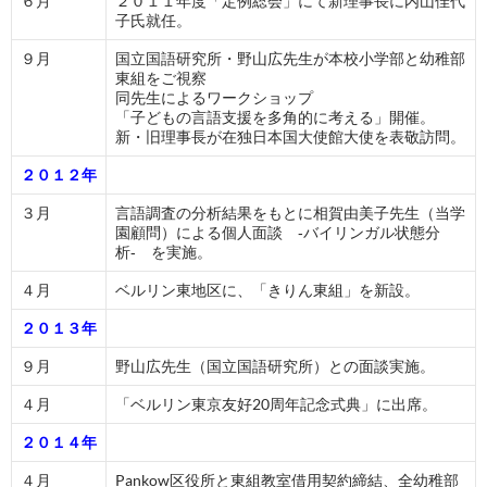
６月
２０１１年度「定例総会」にて新理事長に内山佳代
子氏就任。
９月
国立国語研究所・野山広先生が本校小学部と幼稚部
東組をご視察
同先生によるワークショップ
「子どもの言語支援を多角的に考える」開催。
新・旧理事長が在独日本国大使館大使を表敬訪問。
２０１２年
３月
言語調査の分析結果をもとに相賀由美子先生（当学
園顧問）による個人面談 ‐バイリンガル状態分
析‐ を実施。
４月
ベルリン東地区に、「きりん東組」を新設。
２０１３年
９月
野山広先生（国立国語研究所）との面談実施。
４月
「ベルリン東京友好20周年記念式典」に出席。
２０１４年
４月
Pankow区役所と東組教室借用契約締結、全幼稚部