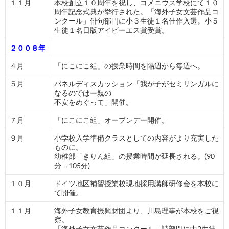
１１月
本校創立１０周年を祝し、コメニウス学校にて１０
周年記念式典が挙行された。「海外子女文芸作品コ
ンクール」俳句部門に小３生徒１名佳作入選。小５
生徒１名日版アイビーエス賞受賞。
２００８年
４月
「にこにこ組」の授業時間を隔週から毎週へ。
５月
パネルディスカッション「我が子がセミリンガルに
なるのではー親の
不安をめぐって」開催。
７月
「にこにこ組」オープンデー開催。
９月
小学校入学準備クラスとしての内容がより充実した
ものに。
幼稚部「きりん組」の授業時間が延長される。(90
分→105分)
１０月
ドイツ地区補習授業校現地採用講師研修会を本校に
て開催。
１１月
海外子女教育振興財団より、川島理事が本校をご視
察。
「海外子女文芸作品コンクール」詩部門に中2生徒