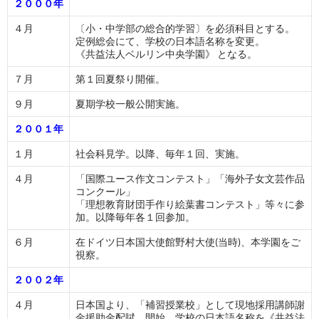
２０００年
４月
〔小・中学部の総合的学習〕を必須科目とする。
定例総会にて、学校の日本語名称を変更。
《共益法人ベルリン中央学園》 となる。
７月
第１回夏祭り開催。
９月
夏期学校一般公開実施。
２００１年
１月
社会科見学。以降、毎年１回、実施。
４月
「国際ユース作文コンテスト」「海外子女文芸作品
コンクール」
「理想教育財団手作り絵葉書コンテスト」等々に参
加。以降毎年各１回参加。
６月
在ドイツ日本国大使館野村大使(当時)、本学園をご
視察。
２００２年
４月
日本国より、「補習授業校」として現地採用講師謝
金援助金配賦、開始。学校の日本語名称を《共益法