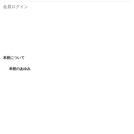
会員ログイン
トップ
本校について
本校のあゆみ
教職員及び理事
定款
運営規則
卒業生・在校生の声
クラス紹介