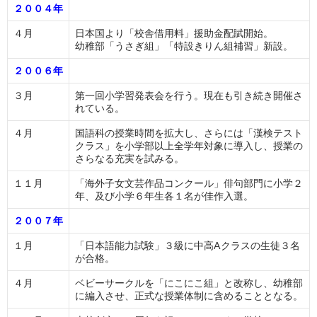
２００４年
４月
日本国より「校舎借用料」援助金配賦開始。
幼稚部「うさぎ組」「特設きりん組補習」新設。
２００６年
３月
第一回小学習発表会を行う。現在も引き続き開催さ
れている。
４月
国語科の授業時間を拡大し、さらには「漢検テスト
クラス」を小学部以上全学年対象に導入し、授業の
さらなる充実を試みる。
１１月
「海外子女文芸作品コンクール」俳句部門に小学２
年、及び小学６年生各１名が佳作入選。
２００７年
１月
「日本語能力試験」３級に中高Aクラスの生徒３名
が合格。
４月
ベビーサークルを「にこにこ組」と改称し、幼稚部
に編入させ、正式な授業体制に含めることとなる。