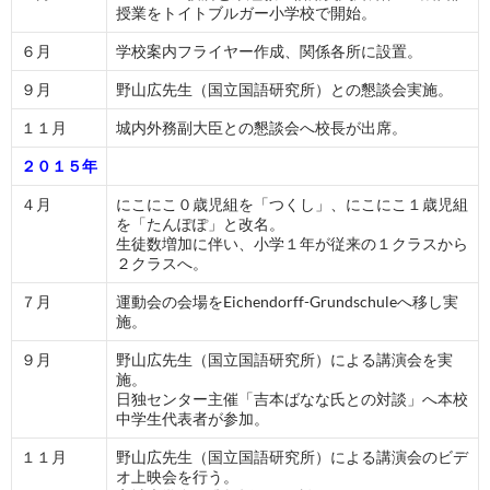
授業をトイトブルガー小学校で開始。
６月
学校案内フライヤー作成、関係各所に設置。
９月
野山広先生（国立国語研究所）との懇談会実施。
１１月
城内外務副大臣との懇談会へ校長が出席。
２０１５年
４月
にこにこ０歳児組を「つくし」、にこにこ１歳児組
を「たんぽぽ」と改名。
生徒数増加に伴い、小学１年が従来の１クラスから
２クラスへ。
７月
運動会の会場をEichendorff-Grundschuleへ移し実
施。
９月
野山広先生（国立国語研究所）による講演会を実
施。
日独センター主催「吉本ばなな氏との対談」へ本校
中学生代表者が参加。
１１月
野山広先生（国立国語研究所）による講演会のビデ
オ上映会を行う。