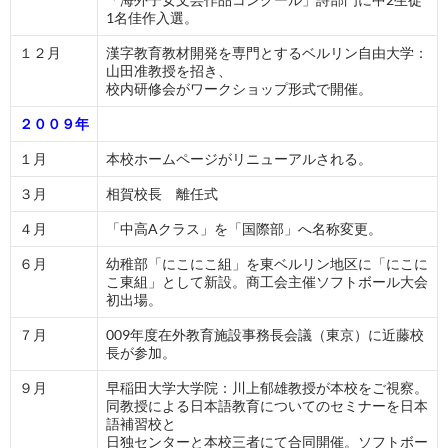
1名佳作入選。
１２月
漢字教育教材開発を専門とするベルリン自由大学：
山田准教授を招き、
校内研修会がワークショップ形式で開催。
２００９年
１月
本校ホームページがリニューアルされる。
３月
相賀校長 離任式
４月
「中高Aクラス」を「国際部」へ名称変更。
６月
幼稚部「にこにこ組」を東ベルリン地区に「にこに
こ東組」として新設。商工会主催ソフトボール大会
初出場。
７月
009年度在外教育施設事務長会議（東京）に近藤校
長が参加。
９月
早稲田大学大学院：川上郁雄教授が本校をご視察。
同教授による日本語教育についてのセミナーを日本
語補習校と
日独センターと本校三者にて合同開催。ソフトボー