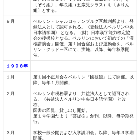
〔ぞう組〕、年長組（五歳児クラス）を〔きりん
組〕とする。
９月
ベルリン・シャルロッテンブルグ区裁判所より、登
録法人として認可される。《登録法人ベルリン中央
日本語学園》 となる。（財）日本漢字能力検定協
会の後援校となる。ベルリンにおいて初めての「漢
検講演会」開催。第１回合宿および運動会を、ベル
リン・クラドー区にて、実施。以降、毎年秋季開
催。
１９９８年
１月
第１回小正月会をベルリン『國技館』にて開催。以
降、毎年１月開催。
２月
ベルリン市税務署より、共益法人として認可され
る。《共益法人ベルリン中央日本語学園》 と改
称。
図書の回覧、貸し出し開始。
第１号学園だより『菩提樹』創刊。以降、毎学期発
行。
３月
学校一般公開および入学説明会。以降、毎年３学期
開催。