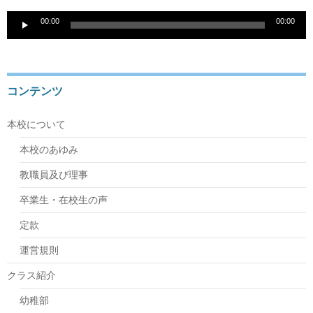
音
00:00
00:00
声
プ
レ
ー
ヤ
コンテンツ
ー
本校について
本校のあゆみ
教職員及び理事
卒業生・在校生の声
定款
運営規則
クラス紹介
幼稚部