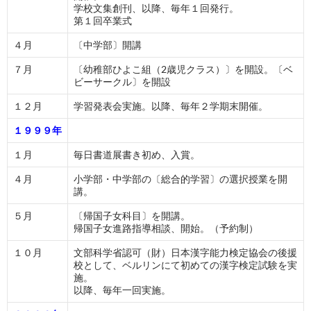
学校文集創刊、以降、毎年１回発行。
第１回卒業式
４月
〔中学部〕開講
７月
〔幼稚部ひよこ組（2歳児クラス）〕を開設。〔ベ
ビーサークル〕を開設
１２月
学習発表会実施。以降、毎年２学期末開催。
１９９９年
１月
毎日書道展書き初め、入賞。
４月
小学部・中学部の〔総合的学習〕の選択授業を開
講。
５月
〔帰国子女科目〕を開講。
帰国子女進路指導相談、開始。（予約制）
１０月
文部科学省認可（財）日本漢字能力検定協会の後援
校として、ベルリンにて初めての漢字検定試験を実
施。
以降、毎年一回実施。