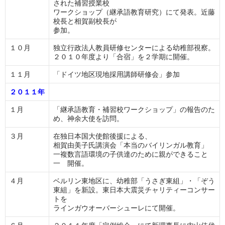
された補習授業校
ワークショップ（継承語教育研究）にて発表。近藤
校長と相賀副校長が
参加。
１０月
独立行政法人教員研修センターによる幼稚部視察。
２０１０年度より「合宿」を２学期に開催。
１１月
「ドイツ地区現地採用講師研修会」参加
２０１１年
１月
「継承語教育・補習校ワークショップ」の報告のた
め、神余大使を訪問。
３月
在独日本国大使館後援による、
相賀由美子氏講演会「本当のバイリンガル教育」
一複数言語環境の子供達のために親ができること
一 開催。
４月
ベルリン東地区に、幼稚部「うさぎ東組」・「ぞう
東組」を新設。東日本大震災チャリティーコンサー
トを
ラインガウオーバーシューレにて開催。