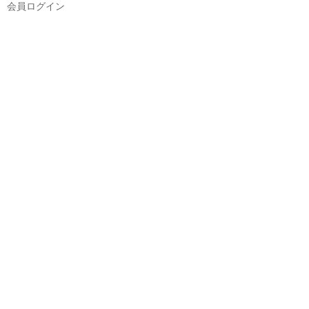
会員ログイン
トップ
本校について
本校のあゆみ
教職員及び理事
定款
運営規則
卒業生・在校生の声
クラス紹介
幼稚部