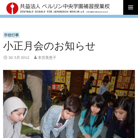
コ
メインメ
ン
ニュー
テ
ン
学校行事
ツ
小正月会のお知らせ
へ
ス
キ
30. 5月 2012
本宮美恵子
ッ
プ