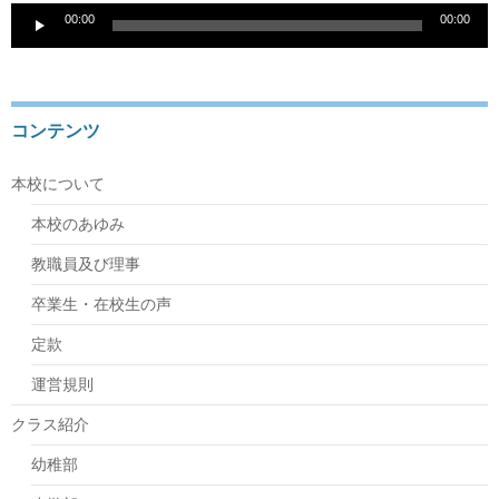
音
00:00
00:00
声
プ
レ
ー
ヤ
コンテンツ
ー
本校について
本校のあゆみ
教職員及び理事
卒業生・在校生の声
定款
運営規則
クラス紹介
幼稚部