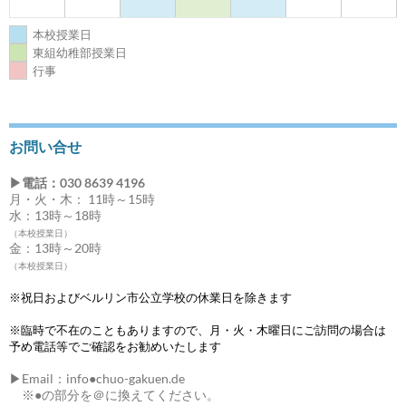
本校授業日
東組幼稚部授業日
行事
お問い合せ
▶電話：030 8639 4196
月・火・木： 11時～15時
水：13時～18時
（本校授業日）
金：13時～20時
（本校授業日）
※祝日およびベルリン市公立学校の休業日を除きます
※臨時で不在のこともありますので、月・火・木曜日にご訪問の場合は
予め電話等でご確認をお勧めいたします
▶Email：info●chuo-gakuen.de
※●の部分を＠に換えてください。