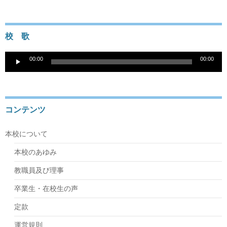
校 歌
音
00:00
00:00
声
プ
レ
ー
ヤ
コンテンツ
ー
本校について
本校のあゆみ
教職員及び理事
卒業生・在校生の声
定款
運営規則