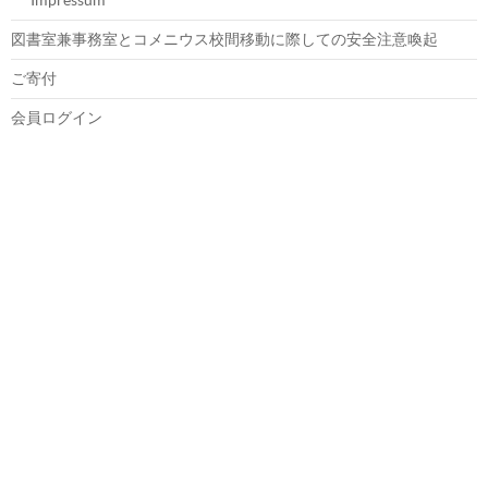
図書室兼事務室とコメニウス校間移動に際しての安全注意喚起
ご寄付
会員ログイン
トップ
本校について
本校のあゆみ
教職員及び理事
定款
運営規則