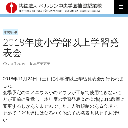
コ
メインメ
ン
ニュー
テ
ン
学校行事
ツ
2018年度小学部以上学習発
へ
ス
表会
キ
ッ
2. 5月 2019
本宮美恵子
プ
2018年11月24日（土）に小学部以上学習発表会が行われま
した。
会場予定のコメニウス小のアウラが工事で使用できないこ
とが直前に発覚し、本年度の学習発表会の会場は316教室に
変更するしかありませんでした。人数規制のある会場で、
せめて子ども達にはなるべく他の子の発表も見せてあげた
い。