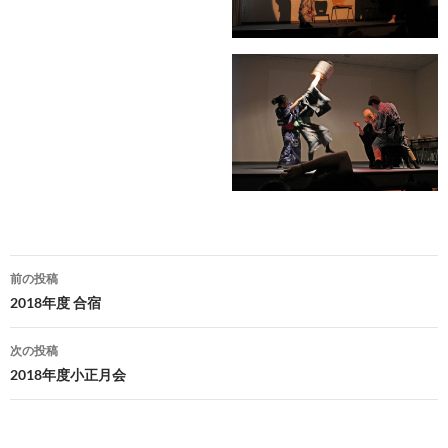
投
前の投稿
稿
2018年度 合宿
ナ
次の投稿
ビ
2018年度小正月会
ゲ
ー