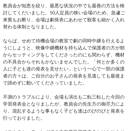
教員会が知恵を絞り、最悪な状況の中でも最善の方法を検
討してくだいました。50人定員の狭い会場のため、急遽ご
来賓もお断り、会場は劇発表にあわせて観客も細かく入れ
替わる体制となりました。
ならば、せめて待機会場の教室で劇の同時中継を行えるよ
うにしようと、映像中継機材を持ち込んで保護者の方が朝
からセッティングをしてくださったのにも関わらず、機材
の不具合からそれもかないませんでした。「何とか多くの
人に子ども達の発表を見せたい」という一心で一部の保護
者の方々は、ご自分のお子さんの発表を見逃しても最後ま
で諦めずに動いてくださっていました。
不測のトラブルにより、会場も演出も二転三転した今回の
学習発表会となりましたが、教員会の先生方の御尽力によ
り、混乱するような事もなく子ども達はのびのびと発表を
行っておりました。