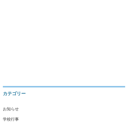
アクセス
DEUTSCH
JAHRGANGSSTUFEN
SATZUNG
DATENSCHUTZERKLÄRUNG
IMPRESSUM
会員ログイン
カテゴリー
お知らせ
学校行事