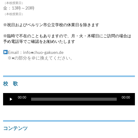
（本校授業日）
金：13時～20時
（本校授業日）
※祝日およびベルリン市公立学校の休業日を除きます
※臨時で不在のこともありますので、月・火・木曜日にご訪問の場合は
予め電話等でご確認をお勧めいたします
Email：info●chuo-gakuen.de
※●の部分を＠に換えてください。
校 歌
音
00:00
00:00
声
プ
レ
ー
ヤ
コンテンツ
ー