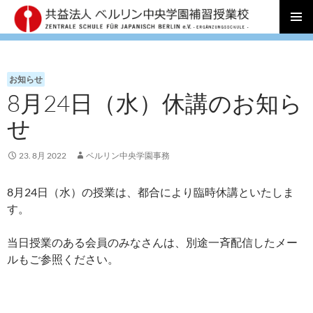
コ
メインメ
ン
ニュー
テ
ン
お知らせ
ツ
8月24日（水）休講のお知ら
へ
ス
せ
キ
ッ
23. 8月 2022
ベルリン中央学園事務
プ
8月24日（水）の授業は、都合により臨時休講といたしま
す。
当日授業のある会員のみなさんは、別途一斉配信したメー
ルもご参照ください。